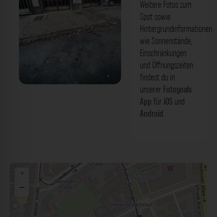
Weitere Fotos zum
Spot sowie
Hintergrundinformationen
wie Sonnenstände,
Einschränkungen
und Öffnungszeiten
findest du in
unserer
Fotogoals
Tore - Weißenburgstraße Düsseldorf.
App
für
iOS
und
Der Fotogoals Fotospot in Düsseldorf
Android
.
+
−