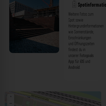
Spotinformati
Weitere Fotos zum
Spot sowie
Hintergrundinformationen
wie Sonnenstände,
Einschränkungen
und Öffnungszeiten
findest du in
unserer
Fotogoals
Petersenkai
App
für
iOS
und
Android
.
+
−