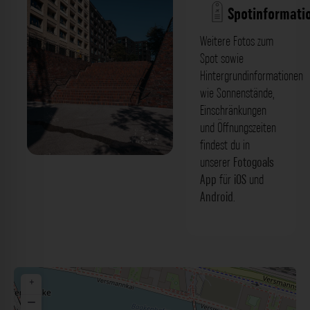
Spotinformati
Weitere Fotos zum
Spot sowie
Hintergrundinformationen
wie Sonnenstände,
Einschränkungen
und Öffnungszeiten
findest du in
unserer
Fotogoals
Kirchenpauerkai
App
für
iOS
und
Android
.
+
−