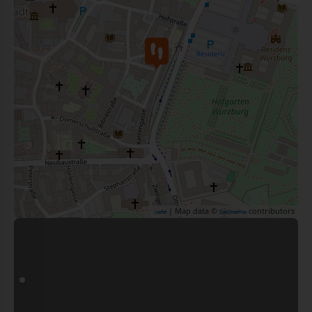
| Map data ©
contributors
Leaflet
OpenStreetMap