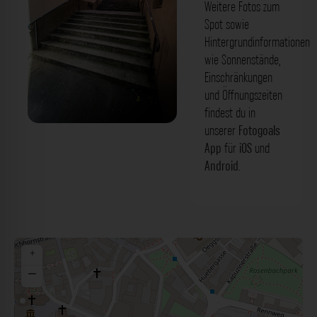
Weitere Fotos zum
Spot sowie
Hintergrundinformationen
wie Sonnenstände,
Einschränkungen
und Öffnungszeiten
findest du in
unserer
Fotogoals
Treppe - Rotscheibengasse Würzburg.
App
für
iOS
und
Der Fotogoals Fotospot in Würzburg
Android
.
+
−