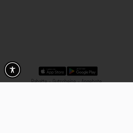
Rabatte - Gutscheine - Angebote
Fotogoals Partnervorteile
Exklusiv für die Fotogoals Community!
Entdecke exklusive
Gutscheine, Rabattcodes und Angebote
von unseren ausgewählten
Kooperationspartnern. Egal ob Fotografie, Reisen, Technik oder lokale