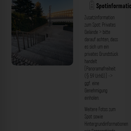
Spotinformati
Zusatzinformation
zum Spot: Privates
Gelände > bitte
darauf achten, dass
es sich um ein
privates Grundstück
handelt
[Panoramafreiheit
Treppenaufgang 1 - Emilie-Preyer-Platz
(§ 59 UrhG)] ->
Düsseldorf. Der Fotogoals Fotospot in
ggf. eine
Genehmigung
Düsseldorf
einholen.
Weitere Fotos zum
Spot sowie
Hintergrundinformationen