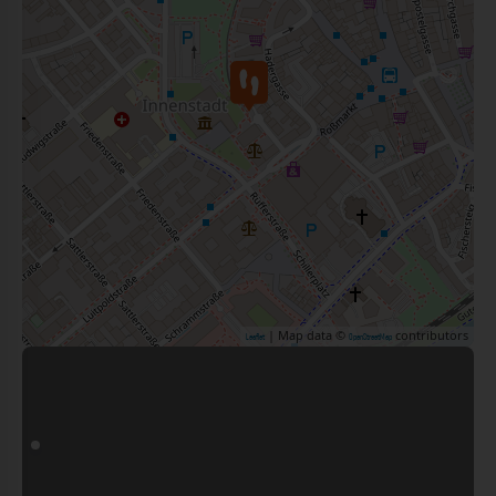
| Map data ©
contributors
Leaflet
OpenStreetMap