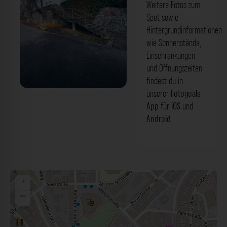
Weitere Fotos zum
Spot sowie
Hintergrundinformationen
wie Sonnenstände,
Einschränkungen
und Öffnungszeiten
findest du in
unserer
Fotogoals
Treppenaufgang - Hirtengasse
App
für
iOS
und
Schweinfurt. Der Fotogoals Fotospot in
Android
.
Schweinfurt
+
−