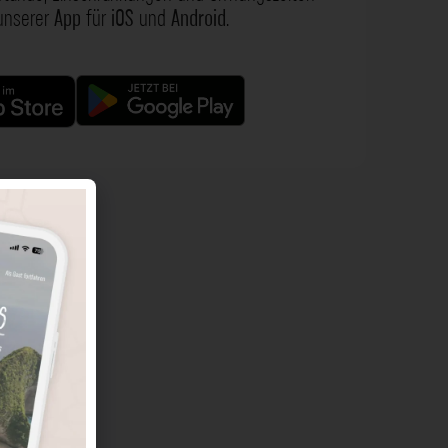
 unserer
App
für
iOS
und
Android
.