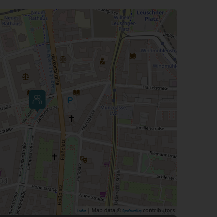
| Map data ©
contributors
Leaflet
OpenStreetMap