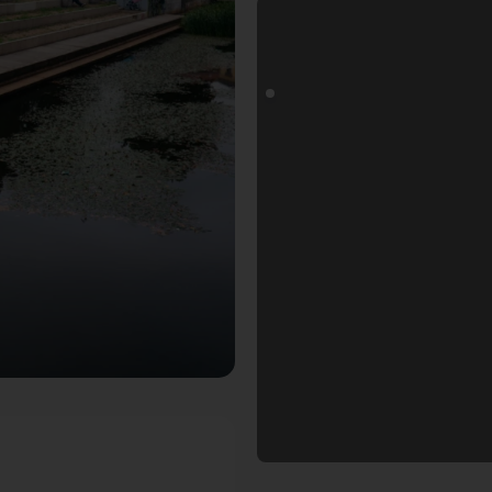
r Fotogoals Fotospot in Leipzig