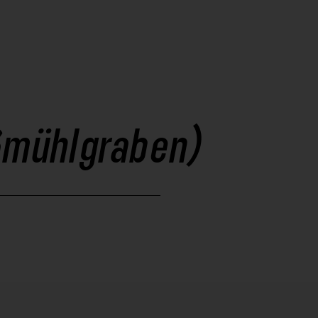
ißmühlgraben)