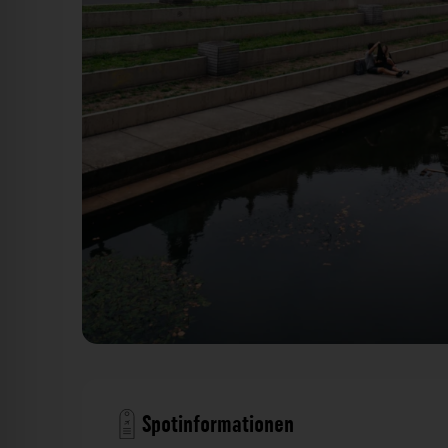
Tribüne - Mendelssohnufer (Pleißmühlgraben) Leipzig. De
Spotinformationen