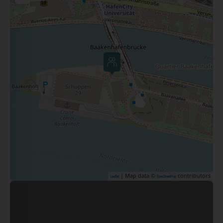
| Map data ©
contributors
Leaflet
OpenStreetMap