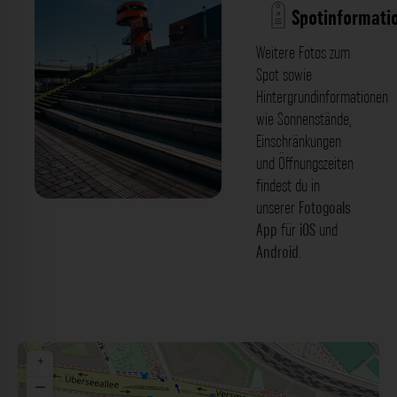
Spotinformati
Weitere Fotos zum
Spot sowie
Hintergrundinformationen
wie Sonnenstände,
Einschränkungen
und Öffnungszeiten
findest du in
unserer
Fotogoals
Baakenhafenbrücke
App
für
iOS
und
Android
.
+
−