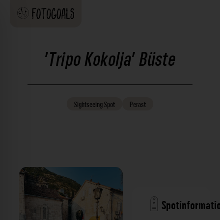
'Tripo Kokolja' Büste
Sightseeing
Spot
Perast
Spotinformati