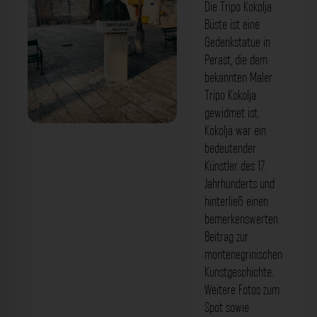
Die Tripo Kokolja
Büste ist eine
Gedenkstatue in
Perast, die dem
bekannten Maler
Tripo Kokolja
gewidmet ist.
Kokolja war ein
'Tripo Kokolja' Büste Perast. Der
bedeutender
Fotogoals Fotospot in Perast
Künstler des 17.
Jahrhunderts und
hinterließ einen
bemerkenswerten
Beitrag zur
montenegrinischen
Kunstgeschichte.
Weitere Fotos zum
Spot sowie