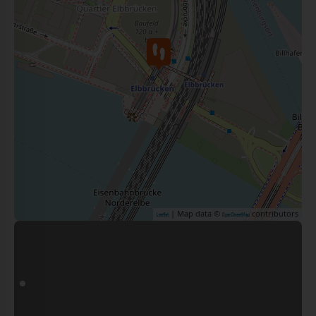
| Map data ©
contributors
Leaflet
OpenStreetMap