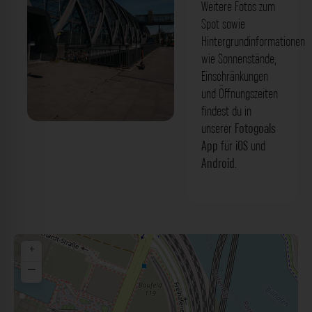
Weitere Fotos zum
Spot sowie
Hintergrundinformationen
wie Sonnenstände,
Einschränkungen
und Öffnungszeiten
findest du in
unserer
Fotogoals
U-Bahnhof 'Elbbrücken' Hamburg. Der
App
für
iOS
und
Fotogoals Fotospot in Hamburg
Android
.
+
−