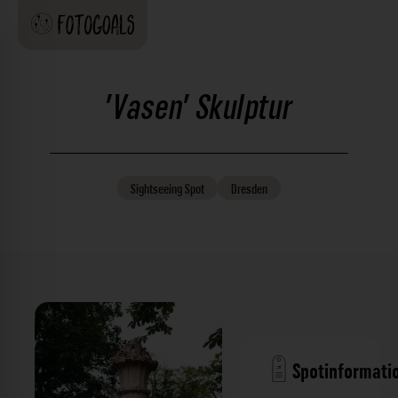
'Vasen' Skulptur
Sightseeing
Spot
Dresden
Spotinformati