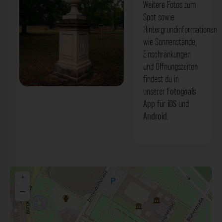
Weitere Fotos zum
Spot sowie
Hintergrundinformationen
wie Sonnenstände,
Einschränkungen
und Öffnungszeiten
findest du in
unserer
Fotogoals
'Vasen' Skulptur Dresden. Der Fotogoals
App
für
iOS
und
Fotospot in Dresden
Android
.
+
−