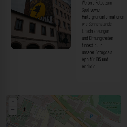
Weitere Fotos zum
Spot sowie
Hintergrundinformationen
wie Sonnenstände,
Einschränkungen
und Öffnungszeiten
findest du in
unserer
Fotogoals
Mural - Friedrichstraße Dresden. Der
App
für
iOS
und
Fotogoals Fotospot in Dresden
Android
.
+
−