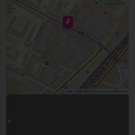
| Map data ©
contributors
Leaflet
OpenStreetMap