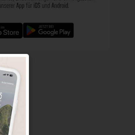
 unserer
App
für
iOS
und
Android
.