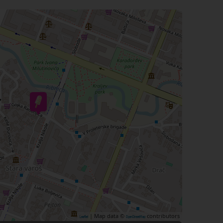
| Map data ©
contributors
Leaflet
OpenStreetMap