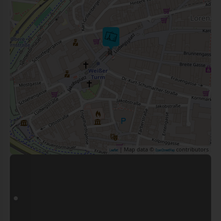
| Map data ©
contributors
Leaflet
OpenStreetMap