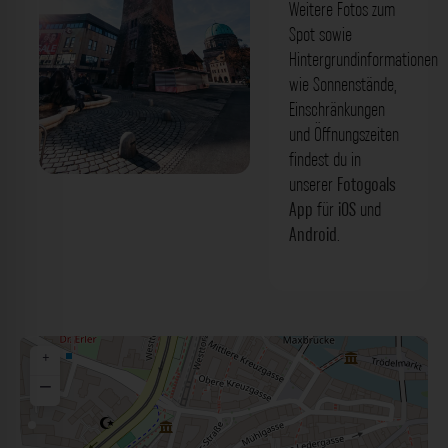
Weitere Fotos zum
Spot sowie
Hintergrundinformationen
wie Sonnenstände,
Einschränkungen
und Öffnungszeiten
findest du in
unserer
Fotogoals
Weißer Turm - Vorerseite Nürnberg. Der
App
für
iOS
und
Fotogoals Fotospot in Nürnberg
Android
.
+
−