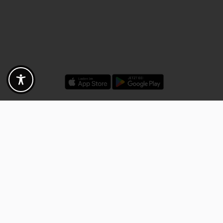
Rabatte - Gutscheine - Angebote
Fotogoals Partnervorteile
Exklusiv für die Fotogoals Community!
Entdecke exklusive
Gutscheine, Rabattcodes und Angebote
von unseren ausgewählten
Kooperationspartnern. Egal ob Fotografie, Reisen, Technik oder lokale
Dienstleistungen.
Entdecke jetzt die Vorteile und lass dich inspirieren!
Jetzt Vorteile entdecken