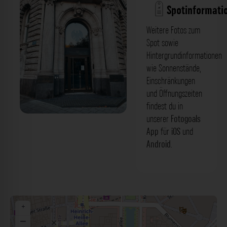
Spotinformati
Weitere Fotos zum
Spot sowie
Hintergrundinformationen
wie Sonnenstände,
Einschränkungen
und Öffnungszeiten
findest du in
unserer
Fotogoals
Benrather Straße
App
für
iOS
und
Android
.
+
−