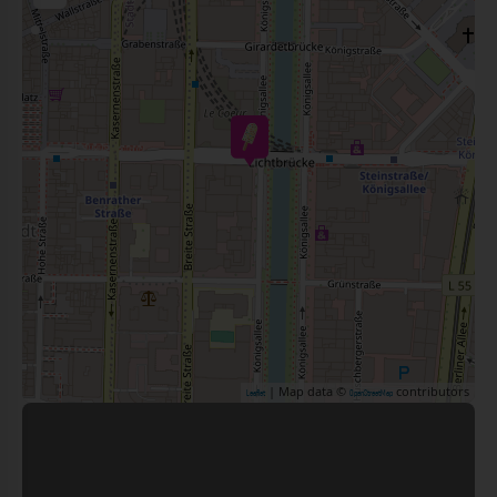
| Map data ©
contributors
Leaflet
OpenStreetMap