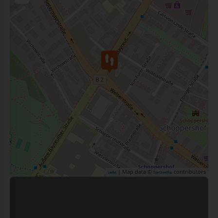
| Map data ©
contributors
Leaflet
OpenStreetMap