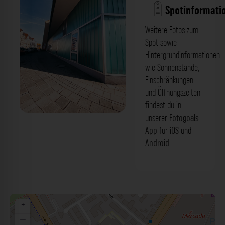
Spotinformati
Weitere Fotos zum
Spot sowie
Hintergrundinformationen
wie Sonnenstände,
Einschränkungen
und Öffnungszeiten
findest du in
unserer
Fotogoals
Fassade - Äußere Bayreuther Straße
App
für
iOS
und
Nürnberg. Der Fotogoals Fotospot in
Android
.
Nürnberg
+
−