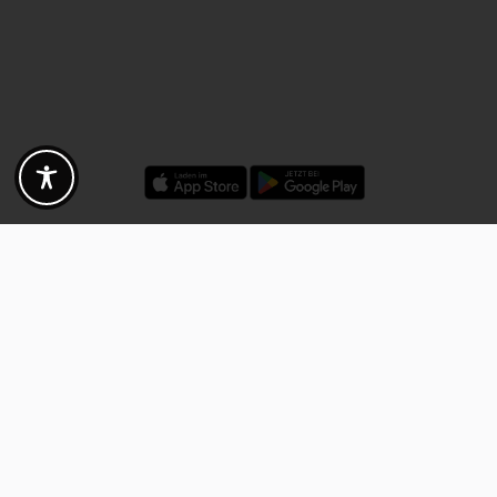
Rabatte - Gutscheine - Angebote
Fotogoals Partnervorteile
Exklusiv für die Fotogoals Community!
Entdecke exklusive
Gutscheine, Rabattcodes und Angebote
von unseren ausgewählten
Kooperationspartnern. Egal ob Fotografie, Reisen, Technik oder lokale
Dienstleistungen.
Entdecke jetzt die Vorteile und lass dich inspirieren!
Jetzt Vorteile entdecken