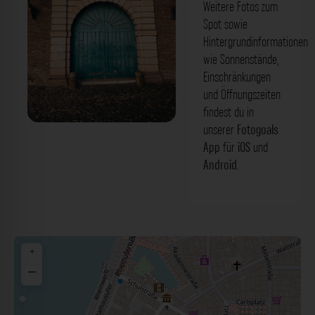
Weitere Fotos zum
Spot sowie
Hintergrundinformationen
wie Sonnenstände,
Einschränkungen
und Öffnungszeiten
findest du in
unserer
Fotogoals
Grünes Holztor 2 - Palais Spee
App
für
iOS
und
Düsseldorf. Der Fotogoals Fotospot in
Android
.
Düsseldorf
+
−