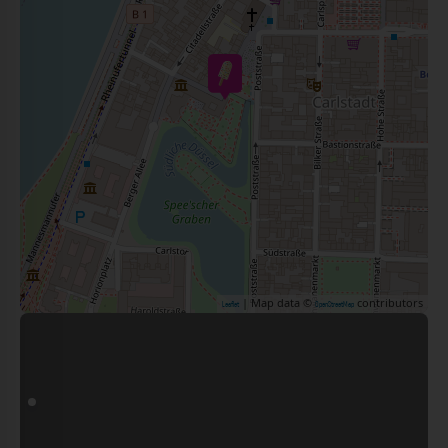
| Map data ©
contributors
Leaflet
OpenStreetMap