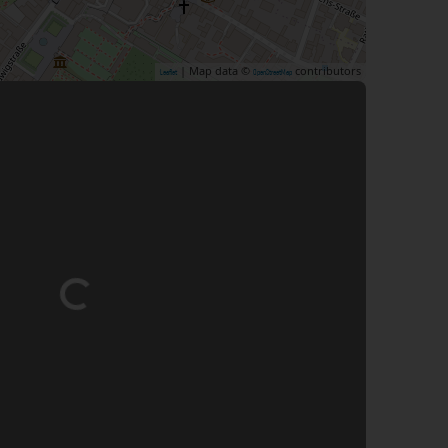
| Map data ©
contributors
Leaflet
OpenStreetMap
Wird geladen …