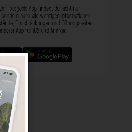
der Fotogoals App findest du nicht nur
 sondern auch alle wichtigen Informationen:
nstände, Einschränkungen und Öffnungszeiten
 unserer
App
für
iOS
und
Android
.