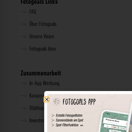
Fotogoals Links
FAQ
Über Fotogoals
Unsere Vision
Fotogoals Idee
Zusammenarbeit
In-App Werbung
Kooperationen
Städtepartnerschaft
Investment & Presse