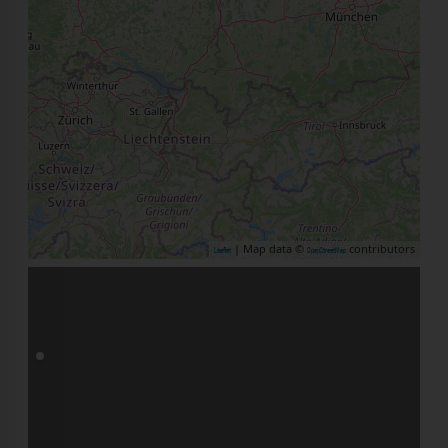
| Map data ©
contributors
Leaflet
OpenStreetMap