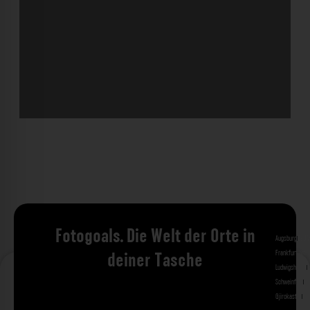
Fotogoals. Die Welt der Orte in
Augsburg
Bad 
Frankfurt am 
deiner Tasche
Ludwigshafen
M
Schweinfurt
St
Gjirokastra
Ade