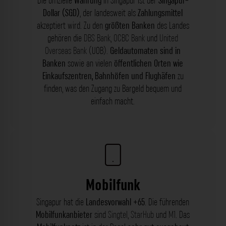
Die offizielle
Währung
in Singapur ist der
Singapur-
Dollar (SGD)
, der landesweit als
Zahlungsmittel
akzeptiert wird. Zu den
größten Banken
des Landes
gehören die
DBS Bank
,
OCBC Bank
und
United
Overseas Bank
(UOB).
Geldautomaten sind in
Banken
sowie an vielen
öffentlichen Orten wie
Einkaufszentren, Bahnhöfen und Flughäfen
zu
finden, was den Zugang zu Bargeld bequem und
einfach macht.
Mobilfunk
Singapur hat die
Landesvorwahl +65
. Die führenden
Mobilfunkanbieter
sind
Singtel
,
StarHub
und
M1
. Das