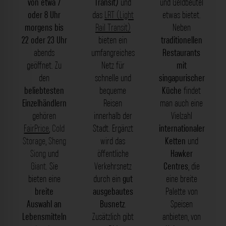
von etwa 7
Transit)
und
und Geldbeutel
oder 8 Uhr
das
LRT (Light
etwas bietet.
morgens bis
Rail Transit)
Neben
22 oder 23 Uhr
bieten ein
traditionellen
abends
umfangreiches
Restaurants
geöffnet. Zu
Netz für
mit
den
schnelle und
singapurischer
beliebtesten
bequeme
Küche
findet
Einzelhändlern
Reisen
man auch eine
gehören
innerhalb der
Vielzahl
FairPrice
,
Cold
Stadt. Ergänzt
internationaler
Storage
,
Sheng
wird das
Ketten
und
Siong
und
öffentliche
Hawker
Giant
. Sie
Verkehrsnetz
Centres
, die
bieten eine
durch ein
gut
eine breite
breite
ausgebautes
Palette von
Auswahl an
Busnetz
.
Speisen
Lebensmitteln
Zusätzlich gibt
anbieten, von