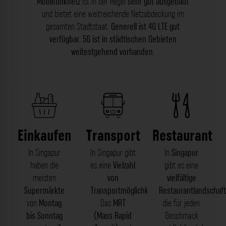
Mobilfunknetz
ist in der Regel
sehr gut ausgebaut
und bietet eine weitreichende Netzabdeckung im
gesamten Stadtstaat.
Generell ist 4G LTE gut
verfügbar. 5G ist in städtischen Gebieten
weitestgehend vorhanden
.
Einkaufen
Transport
Restaurant
In Singapur
In Singapur gibt
In
Singapur
haben die
es eine
Vielzahl
gibt es eine
meisten
von
vielfältige
Supermärkte
Transportmöglichkeiten
Restaurantlandschaft
.
von
Montag
Das
MRT
die für jeden
bis Sonntag
(Mass Rapid
Geschmack